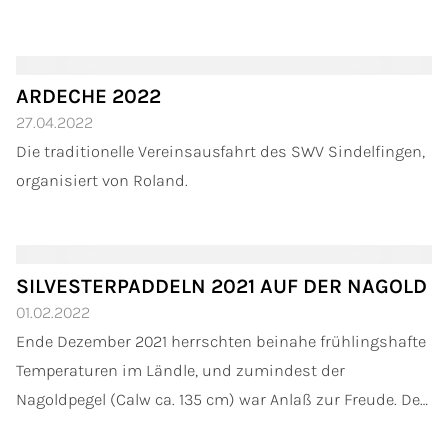
gefärbtem Laub und Sonnenschein. Nachfolgend einige
Fotos, die bei zwei Touren im...
ARDECHE 2022
27.04.2022
Die traditionelle Vereinsausfahrt des SWV Sindelfingen,
organisiert von Roland.
SILVESTERPADDELN 2021 AUF DER NAGOLD
01.02.2022
Ende Dezember 2021 herrschten beinahe frühlingshafte
Temperaturen im Ländle, und zumindest der
Nagoldpegel (Calw ca. 135 cm) war Anlaß zur Freude. Der
oberste Neckar, den ich im Visier hatte, führte an