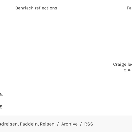
Benriach reflections
Fa
Craigella
gus
nd
5
adreisen
Paddeln
Reisen
Archive
RSS