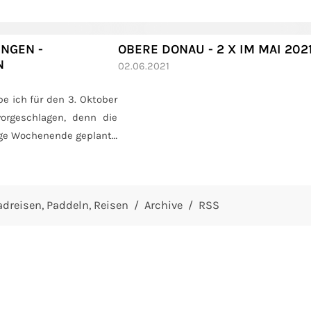
INGEN -
OBERE DONAU - 2 X IM MAI 202
N
02.06.2021
e ich für den 3. Oktober
vorgeschlagen, denn die
ange Wochenende geplante
 hatte sich zerschlagen,
homas leider nicht
hatte Tobi Zeit und...
adreisen
Paddeln
Reisen
Archive
RSS