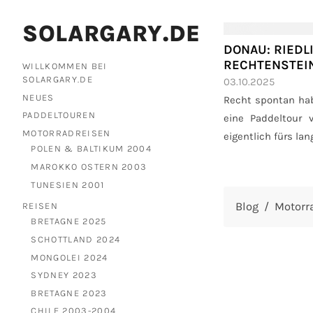
SOLARGARY.DE
DONAU: RIEDL
RECHTENSTEI
WILLKOMMEN BEI
SOLARGARY.DE
03.10.2025
NEUES
Recht spontan hab
PADDELTOUREN
eine Paddeltour 
MOTORRADREISEN
eigentlich fürs l
POLEN & BALTIKUM 2004
Alpen-Motorradtour
MAROKKO OSTERN 2003
und während T
TUNESIEN 2001
mitkommen konnte, 
Blog
Motorr
REISEN
BRETAGNE 2025
SCHOTTLAND 2024
MONGOLEI 2024
SYDNEY 2023
BRETAGNE 2023
CHILE 2003-2004