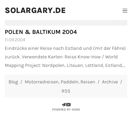
SOLARGARY.DE
POLEN & BALTIKUM 2004
11.09.2004
Eindrücke einer Reise nach Estland und (mit der Fähre)
zurück. Verwendete Karten: Reise Know-How / World
Mapping Project: Nordpolen, Litauen, Lettland, Estland,
Michelin 720 Polen Reiseführer: The Rough Guide to the
Blog
Motorradreisen
Paddeln
Reisen
Archive
Baltic States,...
RSS
POWERED BY IO200