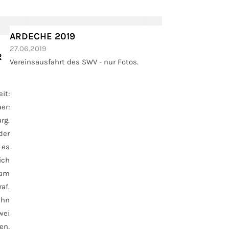
ARDECHE 2019
27.06.2019
G
Vereinsausfahrt des SWV - nur Fotos.
it:
er:
rg.
der
 es
ich
am
af.
ahn
wei
en,