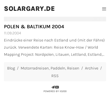
SOLARGARY.DE
POLEN & BALTIKUM 2004
11.09.2004
Eindrücke einer Reise nach Estland und (mit der Fähre)
zurück. Verwendete Karten: Reise Know-How / World
Mapping Project: Nordpolen, Litauen, Lettland, Estland,
Michelin 720 Polen Reiseführer: The Rough Guide to the
Blog
Motorradreisen
Paddeln
Reisen
Archive
Baltic States,...
RSS
POWERED BY IO200